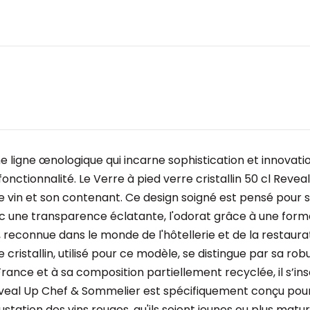
e ligne œnologique qui incarne sophistication et innovati
onctionnalité. Le Verre à pied verre cristallin 50 cl Rev
vin et son contenant. Ce design soigné est pensé pour sti
c une transparence éclatante, l'odorat grâce à une forme
, reconnue dans le monde de l'hôtellerie et de la restaur
 cristallin, utilisé pour ce modèle, se distingue par sa r
 France et à sa composition partiellement recyclée, il s
eveal Up Chef & Sommelier est spécifiquement conçu pour u
station des vins rouges, qu'ils soient jeunes ou plus mat