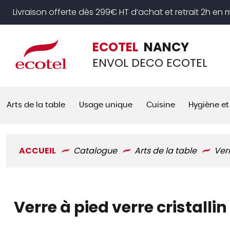
Panneau de gestion des cookies
Livraison offerte dès 299€ HT d’achat et retrait 2h en
ECOTEL
NANCY
ENVOL DECO ECOTEL
Arts de la table
Usage unique
Cuisine
Hygiène et
ACCUEIL
Catalogue
Arts de la table
Ver
Verre à pied verre cristall