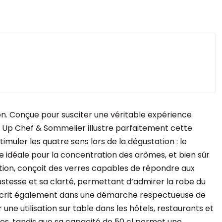
on. Conçue pour susciter une véritable expérience
eal Up Chef & Sommelier illustre parfaitement cette
muler les quatre sens lors de la dégustation : le
 idéale pour la concentration des arômes, et bien sûr
ation, conçoit des verres capables de répondre aux
obustesse et sa clarté, permettant d’admirer la robe du
’inscrit également dans une démarche respectueuse de
ne utilisation sur table dans les hôtels, restaurants et
ures, tandis que sa capacité de 50 cl permet une