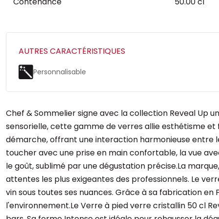
Contenance
50.00 cl
AUTRES CARACTÉRISTIQUES
Personnalisable
Chef & Sommelier signe avec la collection Reveal Up un
sensorielle, cette gamme de verres allie esthétisme et f
démarche, offrant une interaction harmonieuse entre le 
toucher avec une prise en main confortable, la vue ave
le goût, sublimé par une dégustation précise.La marque
attentes les plus exigeantes des professionnels. Le verre
vin sous toutes ses nuances. Grâce à sa fabrication en
l'environnement.Le Verre à pied verre cristallin 50 cl R
bars. Sa forme Intense est idéale pour rehausser la dégu