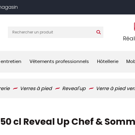
 magasin
Réal
 entretien
Vêtements professionnels
Hôtellerie
Mob
rerie
Verres à pied
Reveal'up
Verre à pied ver
in 50 cl Reveal Up Chef & Somm