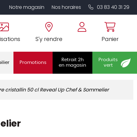
Notre magasin
Nos horaires
03 83 40 31 29
isations
S'y rendre
Panier
Retrait 2h
Produits
ilier
Promotions
en magasin
vert
re cristallin 50 cl Reveal Up Chef & Sommelier
elier