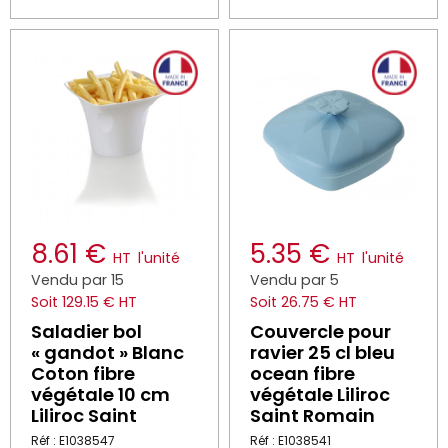
8.61 €
5.35 €
HT
l'unité
HT
l'unité
Vendu par 15
Vendu par 5
Soit 129.15 € HT
Soit 26.75 € HT
Saladier bol
Couvercle pour
« gandot » Blanc
ravier 25 cl bleu
Coton fibre
ocean fibre
végétale 10 cm
végétale Liliroc
Liliroc Saint
Saint Romain
Réf : E1038547
Réf : E1038541