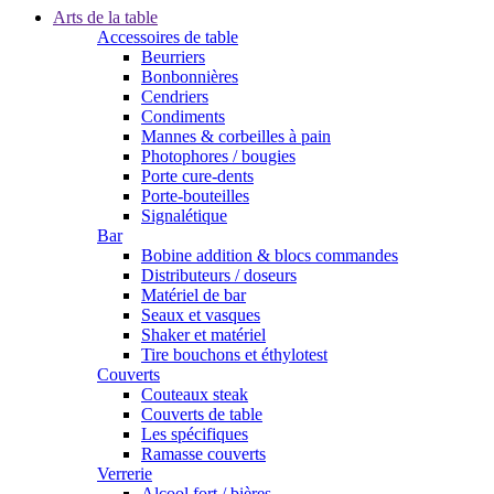
Arts de la table
Accessoires de table
Beurriers
Bonbonnières
Cendriers
Condiments
Mannes & corbeilles à pain
Photophores / bougies
Porte cure-dents
Porte-bouteilles
Signalétique
Bar
Bobine addition & blocs commandes
Distributeurs / doseurs
Matériel de bar
Seaux et vasques
Shaker et matériel
Tire bouchons et éthylotest
Couverts
Couteaux steak
Couverts de table
Les spécifiques
Ramasse couverts
Verrerie
Alcool fort / bières