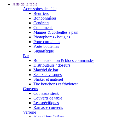
Arts de la table
Accessoires de table
Beurriers
Bonbonnières
Cendriers
Condiments
Mannes & corbeilles à pain
Photophores / bougies
Porte cure-dents
Porte-bouteilles
Signalétique
Bar
Bobine addition & blocs commandes
Distributeurs / doseurs
Matériel de bar
Seaux et vasques
Shaker et matériel
Tire bouchons et éthylotest
Couverts
Couteaux steak
Couverts de table
Les spécifiques
Ramasse couverts
Verrerie
Alcool fort / bières