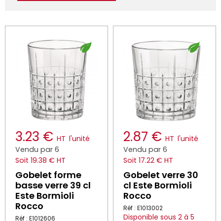
3.23 €
2.87 €
HT
l'unité
HT
l'unité
Vendu par 6
Vendu par 6
Soit 19.38 € HT
Soit 17.22 € HT
Gobelet forme
Gobelet verre 30
basse verre 39 cl
cl Este Bormioli
Este Bormioli
Rocco
Rocco
Réf : E1013002
Disponible sous 2 à 5
Réf : E1012606