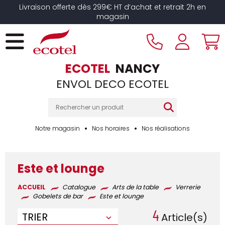
Panneau de gestion des cookies
Livraison offerte dès 299€ HT d’achat et retrait 2h en
magasin
ECOTEL
NANCY
ENVOL DECO ECOTEL
Notre magasin
Nos horaires
Nos réalisations
Este et lounge
ACCUEIL
Catalogue
Arts de la table
Verrerie
Gobelets de bar
Este et lounge
4
TRIER
Article(s)