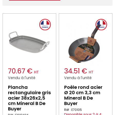
70.67 €
34.51 €
HT
HT
Vendu à l'unité
Vendu à l'unité
Plancha
Poêle rond acier
rectangulaire gris
Ø 20 cm 3,3 cm
acier 38x26x2,5
Mineral B De
cm Mineral B De
Buyer
Buyer
Réf : E70105
Disponible sous 2 à 4