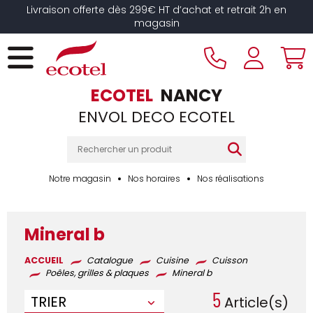
Panneau de gestion des cookies
Livraison offerte dès 299€ HT d’achat et retrait 2h en
magasin
ECOTEL
NANCY
ENVOL DECO ECOTEL
Notre magasin
Nos horaires
Nos réalisations
Mineral b
ACCUEIL
Catalogue
Cuisine
Cuisson
Poêles, grilles & plaques
Mineral b
5
TRIER
Article(s)