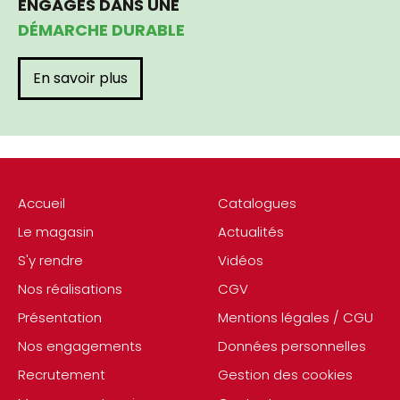
ENGAGÉS DANS UNE
DÉMARCHE DURABLE
En savoir plus
Accueil
Catalogues
Le magasin
Actualités
S'y rendre
Vidéos
Nos réalisations
CGV
Présentation
Mentions légales / CGU
Nos engagements
Données personnelles
Recrutement
Gestion des cookies