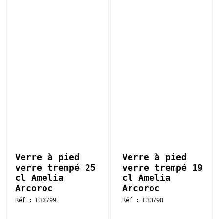
3.03 €
2.87 €
HT
l'unité
HT
l'unité
Vendu par 12
Vendu par 12
Soit 36.36 € HT
Soit 34.44 € HT
Verre à pied verre
Verre à pied verre
trempé 25 cl
trempé 19 cl
Amelia Arcoroc
Amelia Arcoroc
Réf : E33799
Réf : E33798
Disponible sous 2 à 5
Disponible sous 2 à 5
jours
jours