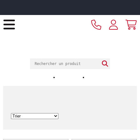
Livraison offerte dès 299€ HT d’achat et retrait 2h en
magasin
ECOTEL
NANCY
ENVOL DECO ECOTEL
Notre magasin
Nos horaires
Nos réalisations
Amelia
ACCUEIL
Catalogue
Arts de la table
Verrerie
Verres à pied
Amelia
3
Article(s)