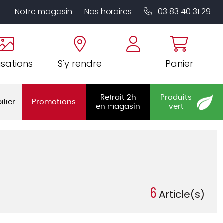
Notre magasin
Nos horaires
03 83 40 31 29
isations
S'y rendre
Panier
Retrait 2h
Produits
ilier
Promotions
en magasin
vert
6
Article(s)