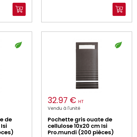
32.97 €
HT
Vendu à l'unité
te de
Pochette gris ouate de
Isi
cellulose 10x20 cm Isi
èces)
Pro.mundi (200 pièces)