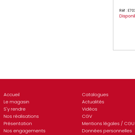
Réf : E70
Disponi
Accueil
Catalogues
Le magasin
Actualités
S'y rendre
Vidéos
Nos réalisations
CGV
Présentation
Mentions légales / CGU
Nos engagements
Données personnelles