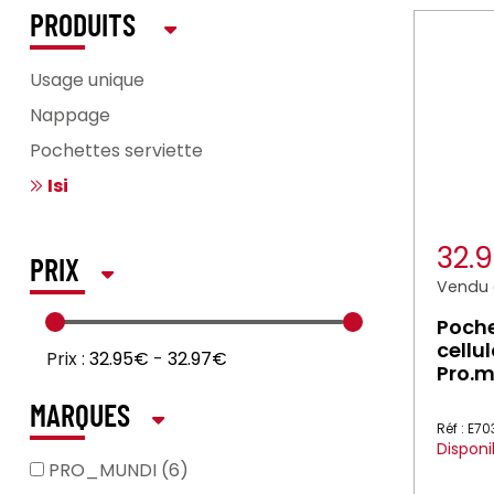
PRODUITS
Usage unique
Nappage
Pochettes serviette
Isi
32.
PRIX
Vendu à
Poche
cellu
Prix :
32.95€
-
32.97€
Pro.m
MARQUES
Réf : E7
Disponi
PRO_MUNDI (6)