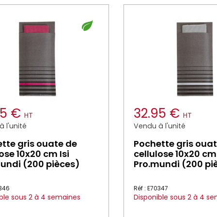
95 €
32.95 €
HT
HT
 l'unité
Vendu à l'unité
tte gris ouate de
Pochette gris oua
lose 10x20 cm Isi
cellulose 10x20 cm 
undi (200 pièces)
Pro.mundi (200 pi
0346
Réf : E70347
ble sous 2 à 4 semaines
Disponible sous 2 à 4 s