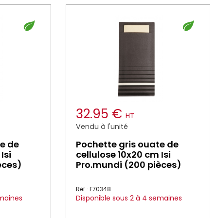
32.95 €
HT
Vendu à l'unité
te de
Pochette gris ouate de
Isi
cellulose 10x20 cm Isi
èces)
Pro.mundi (200 pièces)
Réf : E70348
emaines
Disponible sous 2 à 4 semaines