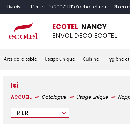
Panneau de gestion des cookies
Livraison offerte dès 299€ HT d’achat et retrait 2h en
ECOTEL
NANCY
ENVOL DECO ECOTEL
Arts de la table
Usage unique
Cuisine
Hygiène et
Isi
ACCUEIL
Catalogue
Usage unique
Nap
TRIER