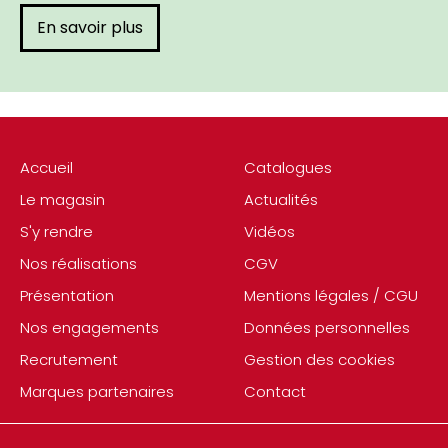
En savoir plus
Accueil
Catalogues
Le magasin
Actualités
S'y rendre
Vidéos
Nos réalisations
CGV
Présentation
Mentions légales / CGU
Nos engagements
Données personnelles
Recrutement
Gestion des cookies
Marques partenaires
Contact