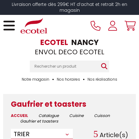
Livraison offerte dès 299€ HT d’achat et retrait 2h en
magasin
ECOTEL
NANCY
ENVOL DECO ECOTEL
Notre magasin
Nos horaires
Nos réalisations
Gaufrier et toasters
ACCUEIL
Catalogue
Cuisine
Cuisson
Gaufrier et toasters
5
TRIER
Article(s)