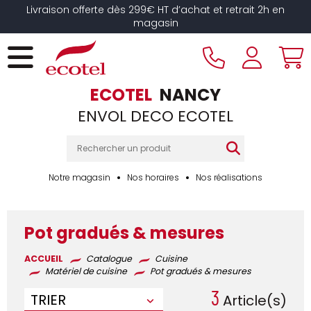
Panneau de gestion des cookies
Livraison offerte dès 299€ HT d’achat et retrait 2h en
magasin
ECOTEL
NANCY
ENVOL DECO ECOTEL
Notre magasin
Nos horaires
Nos réalisations
Pot gradués & mesures
ACCUEIL
Catalogue
Cuisine
Matériel de cuisine
Pot gradués & mesures
3
TRIER
Article(s)