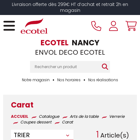
Panneau de gestion des cookies
Livraison offerte dès 299€ HT d’achat et retrait 2h en
magasin
ECOTEL
NANCY
ENVOL DECO ECOTEL
Notre magasin
Nos horaires
Nos réalisations
Carat
ACCUEIL
Catalogue
Arts de la table
Verrerie
Coupes dessert
Carat
1
TRIER
Article(s)