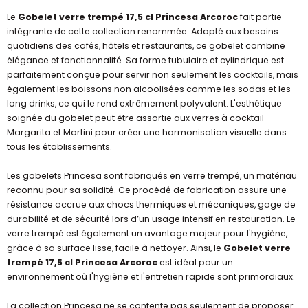
Le
Gobelet verre trempé 17,5 cl Princesa Arcoroc
fait partie
intégrante de cette collection renommée. Adapté aux besoins
quotidiens des cafés, hôtels et restaurants, ce gobelet combine
élégance et fonctionnalité. Sa forme tubulaire et cylindrique est
parfaitement conçue pour servir non seulement les cocktails, mais
également les boissons non alcoolisées comme les sodas et les
long drinks, ce qui le rend extrêmement polyvalent. L'esthétique
soignée du gobelet peut être assortie aux verres à cocktail
Margarita et Martini pour créer une harmonisation visuelle dans
tous les établissements.
Les gobelets Princesa sont fabriqués en verre trempé, un matériau
reconnu pour sa solidité. Ce procédé de fabrication assure une
résistance accrue aux chocs thermiques et mécaniques, gage de
durabilité et de sécurité lors d’un usage intensif en restauration. Le
verre trempé est également un avantage majeur pour l'hygiène,
grâce à sa surface lisse, facile à nettoyer. Ainsi, le
Gobelet verre
trempé 17,5 cl Princesa Arcoroc
est idéal pour un
environnement où l'hygiène et l'entretien rapide sont primordiaux.
La collection Princesa ne se contente pas seulement de proposer