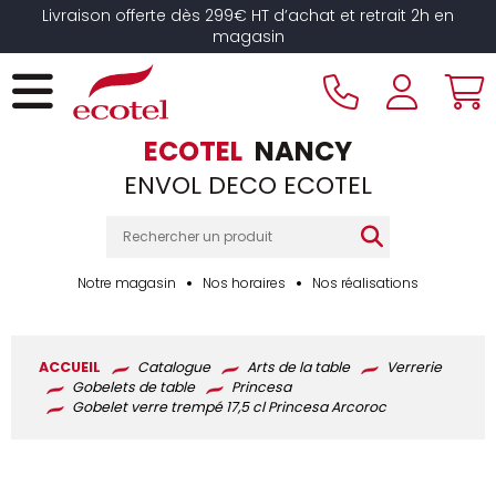
Panneau de gestion des cookies
Livraison offerte dès 299€ HT d’achat et retrait 2h en
magasin
ECOTEL
NANCY
ENVOL DECO ECOTEL
Notre magasin
Nos horaires
Nos réalisations
ACCUEIL
Catalogue
Arts de la table
Verrerie
Gobelets de table
Princesa
Gobelet verre trempé 17,5 cl Princesa Arcoroc