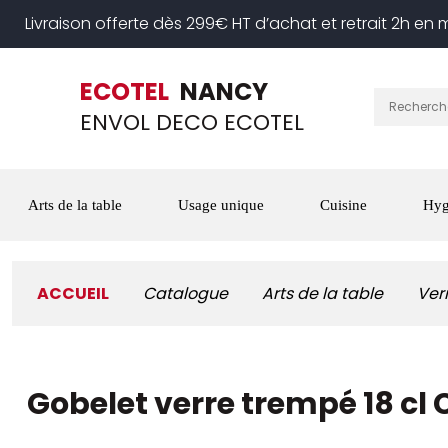
Livraison offerte dès 299€ HT d’achat et retrait 2h en
ECOTEL
NANCY
ENVOL DECO ECOTEL
Arts de la table
Usage unique
Cuisine
Hyg
ACCUEIL
Catalogue
Arts de la table
Ver
Gobelet verre trempé 18 c