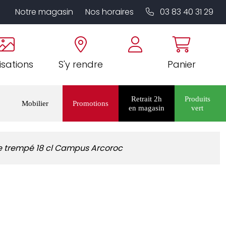
Notre magasin
Nos horaires
03 83 40 31 29
isations
S'y rendre
Panier
Retrait 2h
Produits
Mobilier
Promotions
en magasin
vert
e trempé 18 cl Campus Arcoroc