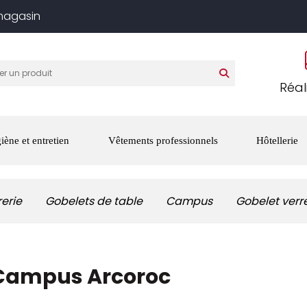
 magasin
Réal
iène et entretien
Vêtements professionnels
Hôtellerie
rerie
Gobelets de table
Campus
Gobelet verr
l Campus Arcoroc