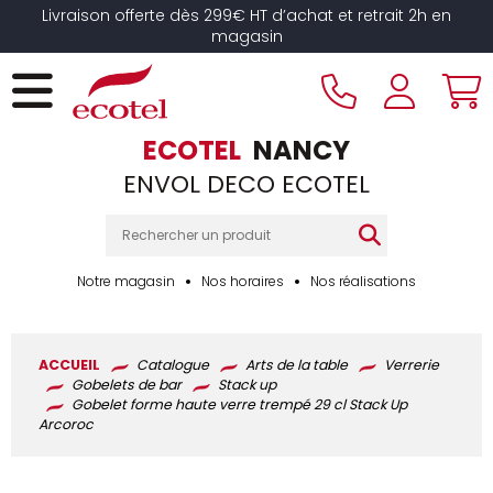
Panneau de gestion des cookies
Livraison offerte dès 299€ HT d’achat et retrait 2h en
magasin
ECOTEL
NANCY
ENVOL DECO ECOTEL
Notre magasin
Nos horaires
Nos réalisations
ACCUEIL
Catalogue
Arts de la table
Verrerie
Gobelets de bar
Stack up
Gobelet forme haute verre trempé 29 cl Stack Up
Arcoroc