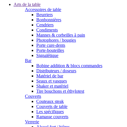
Arts de la table
Accessoires de table
Beurriers
Bonbonnières
Cendriers
Condiments
Mannes & corbeilles à pain
Photophores / bougies
Porte cure-dents
Porte-bouteilles
Signalétique
Bar
Bobine addition & blocs commandes
Distributeurs / doseurs
Matériel de bar
Seaux et vasques
Shaker et matériel
Tire bouchons et éthylotest
Couverts
Couteaux steak
Couverts de table
Les spécifiques
Ramasse couverts
Verrerie
Alcool fort / bières