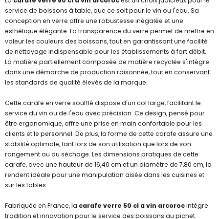
La
carafe verre 50 cl a vin arcoroc
est un choix judicieux pour le
service de boissons à table, que ce soit pour le vin ou l'eau. Sa
conception en verre offre une robustesse inégalée et une
esthétique élégante. La transparence du verre permet de mettre en
valeur les couleurs des boissons, tout en garantissant une facilité
de nettoyage indispensable pour les établissements à fort débit.
La matière partiellement composée de matière recyclée s'intègre
dans une démarche de production raisonnée, tout en conservant
les standards de qualité élevés de la marque.
Cette carafe en verre soufflé dispose d'un col large, facilitant le
service du vin ou de l'eau avec précision. Ce design, pensé pour
être ergonomique, offre une prise en main confortable pour les
clients et le personnel. De plus, la forme de cette carafe assure une
stabilité optimale, tant lors de son utilisation que lors de son
rangement ou du séchage. Les dimensions pratiques de cette
carafe, avec une hauteur de 16,40 cm et un diamètre de 7,80 cm, la
rendent idéale pour une manipulation aisée dans les cuisines et
sur les tables.
Fabriquée en France, la
carafe verre 50 cl a vin arcoroc
intègre
tradition et innovation pour le service des boissons au pichet.