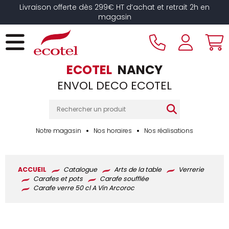
Panneau de gestion des cookies
Livraison offerte dès 299€ HT d’achat et retrait 2h en
magasin
ECOTEL
NANCY
ENVOL DECO ECOTEL
Notre magasin
Nos horaires
Nos réalisations
ACCUEIL
Catalogue
Arts de la table
Verrerie
Carafes et pots
Carafe soufflée
Carafe verre 50 cl A Vin Arcoroc