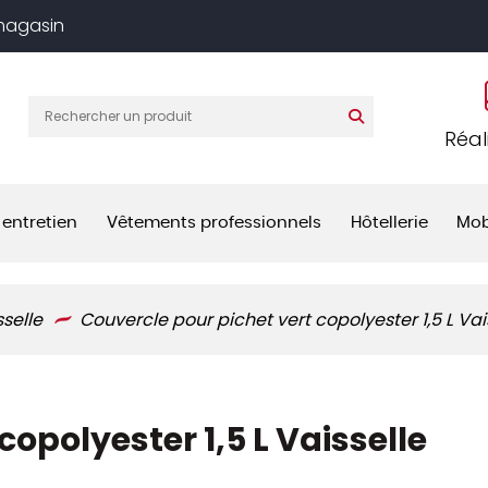
 magasin
Réal
 entretien
Vêtements professionnels
Hôtellerie
Mob
sselle
Couvercle pour pichet vert copolyester 1,5 L Va
copolyester 1,5 L Vaisselle