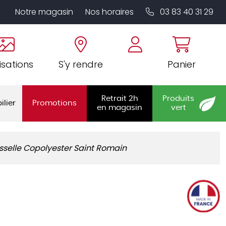
Notre magasin
Nos horaires
03 83 40 31 29
isations
S'y rendre
Panier
Retrait 2h
Produits
ilier
Promotions
en magasin
vert
isselle Copolyester Saint Romain