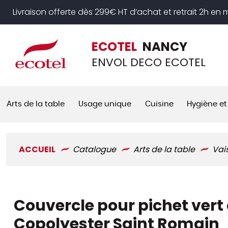
Panneau de gestion des cookies
Livraison offerte dès 299€ HT d’achat et retrait 2h en
ECOTEL
NANCY
ENVOL DECO ECOTEL
Arts de la table
Usage unique
Cuisine
Hygiène et
ACCUEIL
Catalogue
Arts de la table
Vai
Couvercle pour pichet vert 
Copolyester Saint Romain