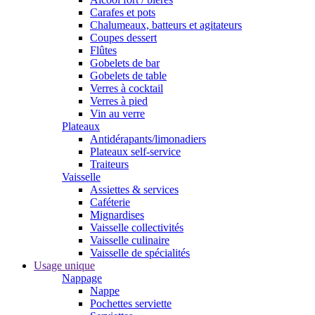
Carafes et pots
Chalumeaux, batteurs et agitateurs
Coupes dessert
Flûtes
Gobelets de bar
Gobelets de table
Verres à cocktail
Verres à pied
Vin au verre
Plateaux
Antidérapants/limonadiers
Plateaux self-service
Traiteurs
Vaisselle
Assiettes & services
Caféterie
Mignardises
Vaisselle collectivités
Vaisselle culinaire
Vaisselle de spécialités
Usage unique
Nappage
Nappe
Pochettes serviette