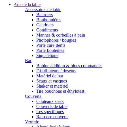
Arts de la table
Accessoires de table
Beurriers
Bonbonnières
Cendriers
Condiments
Mannes & corbeilles à pain
Photophores / bougies
Porte cure-dents
Porte-bouteilles
Signalétique
Bar
Bobine addition & blocs commandes
Distributeurs / doseurs
Matériel de bar
Seaux et vasques
Shaker et matériel
Tire bouchons et éthylotest
Couverts
Couteaux steak
Couverts de table
Les spécifiques
Ramasse couverts
Verrerie
Alcool fort / bières