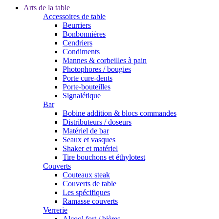
Arts de la table
Accessoires de table
Beurriers
Bonbonnières
Cendriers
Condiments
Mannes & corbeilles à pain
Photophores / bougies
Porte cure-dents
Porte-bouteilles
Signalétique
Bar
Bobine addition & blocs commandes
Distributeurs / doseurs
Matériel de bar
Seaux et vasques
Shaker et matériel
Tire bouchons et éthylotest
Couverts
Couteaux steak
Couverts de table
Les spécifiques
Ramasse couverts
Verrerie
Alcool fort / bières