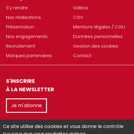
S'y rendre
Vidéos
Nos réalisations
CGV
Présentation
Mentions légales / CGU
Nos engagements
Données personnelles
Recrutement
Gestion des cookies
Marques partenaires
Contact
S'INSCRIRE
À LA NEWSLETTER
Je m'abonne
Ce site utilise des cookies et vous donne le contrôle
sur ceux que vous souhaitez activer