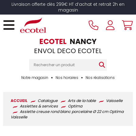
Panneau de gestion des cookies
Livraison offerte dès 299€ HT d’achat et retrait 2h en
magasin
ECOTEL
NANCY
ENVOL DECO ECOTEL
Notre magasin
Nos horaires
Nos réalisations
ACCUEIL
Catalogue
Arts de la table
Vaisselle
Assiettes & services
Optima
Assiette creuse rond blanc porcelaine Ø 22 cm Optima
Vaisselle