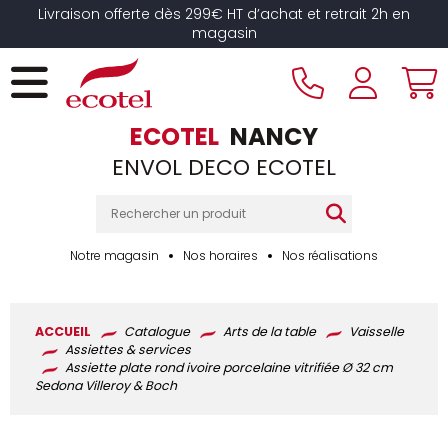
Panneau de gestion des cookies
Livraison offerte dès 299€ HT d’achat et retrait 2h en
magasin
ECOTEL
NANCY
ENVOL DECO ECOTEL
Notre magasin
Nos horaires
Nos réalisations
ACCUEIL
Catalogue
Arts de la table
Vaisselle
Assiettes & services
Assiette plate rond ivoire porcelaine vitrifiée Ø 32 cm
Sedona Villeroy & Boch