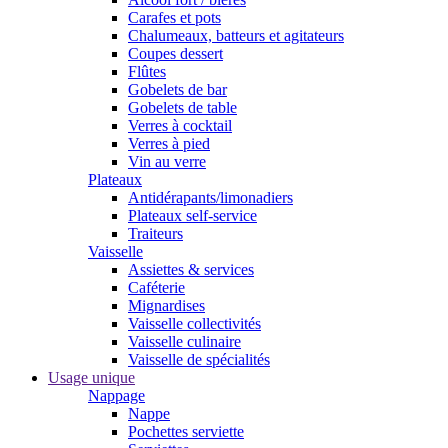
Carafes et pots
Chalumeaux, batteurs et agitateurs
Coupes dessert
Flûtes
Gobelets de bar
Gobelets de table
Verres à cocktail
Verres à pied
Vin au verre
Plateaux
Antidérapants/limonadiers
Plateaux self-service
Traiteurs
Vaisselle
Assiettes & services
Caféterie
Mignardises
Vaisselle collectivités
Vaisselle culinaire
Vaisselle de spécialités
Usage unique
Nappage
Nappe
Pochettes serviette