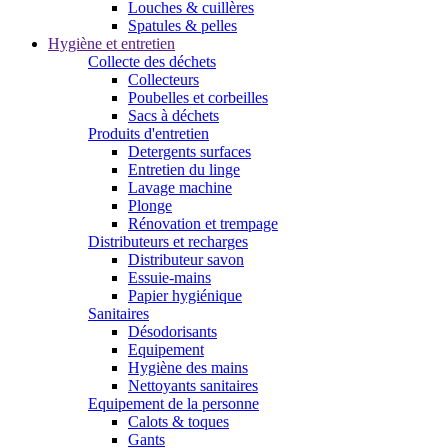
Louches & cuillères
Spatules & pelles
Hygiène et entretien
Collecte des déchets
Collecteurs
Poubelles et corbeilles
Sacs à déchets
Produits d'entretien
Detergents surfaces
Entretien du linge
Lavage machine
Plonge
Rénovation et trempage
Distributeurs et recharges
Distributeur savon
Essuie-mains
Papier hygiénique
Sanitaires
Désodorisants
Equipement
Hygiène des mains
Nettoyants sanitaires
Equipement de la personne
Calots & toques
Gants