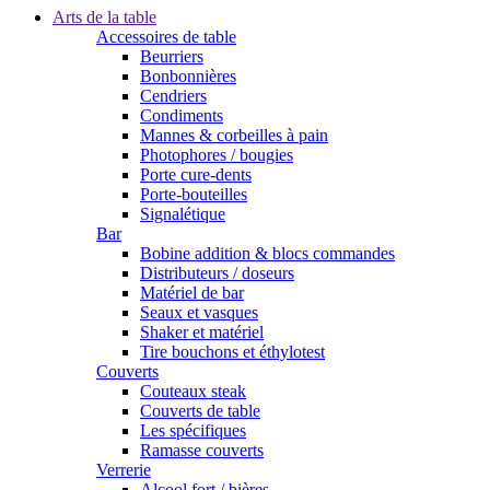
Arts de la table
Accessoires de table
Beurriers
Bonbonnières
Cendriers
Condiments
Mannes & corbeilles à pain
Photophores / bougies
Porte cure-dents
Porte-bouteilles
Signalétique
Bar
Bobine addition & blocs commandes
Distributeurs / doseurs
Matériel de bar
Seaux et vasques
Shaker et matériel
Tire bouchons et éthylotest
Couverts
Couteaux steak
Couverts de table
Les spécifiques
Ramasse couverts
Verrerie
Alcool fort / bières