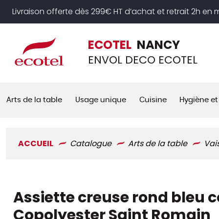
Panneau de gestion des cookies
Livraison offerte dès 299€ HT d’achat et retrait 2h en
ECOTEL
NANCY
ENVOL DECO ECOTEL
Arts de la table
Usage unique
Cuisine
Hygiène et
ACCUEIL
Catalogue
Arts de la table
Vai
Assiette creuse rond bleu c
Copolyester Saint Romain