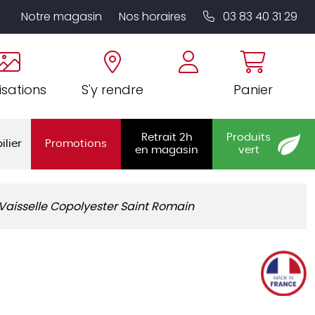
Notre magasin
Nos horaires
03 83 40 31 29
isations
S'y rendre
Panier
Retrait 2h
Produits
ilier
Promotions
en magasin
vert
Vaisselle Copolyester Saint Romain