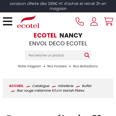
Panneau de gestion des cookies
Livraison offerte dès 299€ HT d’achat et retrait 2h en
magasin
ECOTEL
NANCY
ENVOL DECO ECOTEL
Notre magasin
Nos horaires
Nos réalisations
ACCUEIL
Catalogue
Hôtellerie
Buffet
Bac rouge mélamine 53 cm Vestah Platex