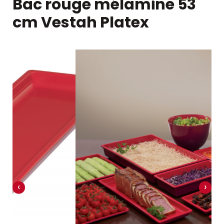
Bac rouge mélamine 53
cm Vestah Platex
‹
›