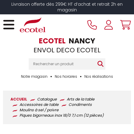
Panneau de gestion des cookies
Livraison offerte dès 299€ HT d’achat et retrait 2h en
magasin
ECOTEL
NANCY
ENVOL DECO ECOTEL
Notre magasin
Nos horaires
Nos réalisations
ACCUEIL
Catalogue
Arts de la table
Accessoires de table
Condiments
Moulins à sel / poivre
Piques bigorneaux inox 18/0 7,1 cm (12 pièces)